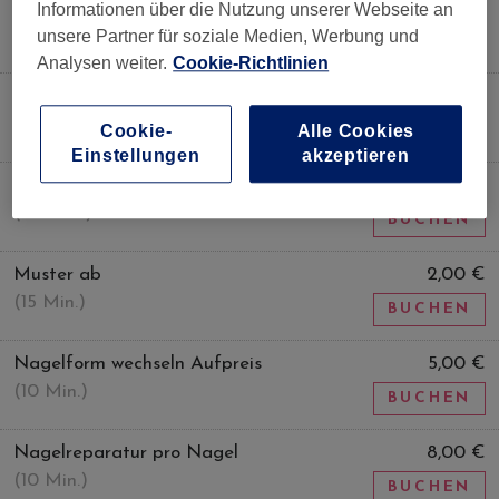
Gellack entfernen + Manikür
45,00 €
Informationen über die Nutzung unserer Webseite an
(30 Min.)
unsere Partner für soziale Medien, Werbung und
BUCHEN
Analysen weiter.
Cookie-Richtlinien
Kunstnagelreparatur pro Nagel
8,00 €
(20 Min.)
Cookie-
Alle Cookies
BUCHEN
Einstellungen
akzeptieren
Maniküre
35,00 €
(30 Min.)
BUCHEN
Muster ab
2,00 €
(15 Min.)
BUCHEN
Nagelform wechseln Aufpreis
5,00 €
(10 Min.)
BUCHEN
Nagelreparatur pro Nagel
8,00 €
(10 Min.)
BUCHEN